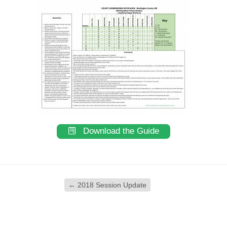
Download the Guide
←
2018 Session Update