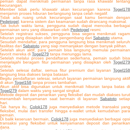
pemain dapat menikmati permainan tanpa rasa khawatir tentang
kecurangan.
Member tidak perlu khawatir akan kecurangan karena
Togel178
menjamin proses hiburan berlangsung tanpa celah negatif.
Tidak ada ruang untuk kecurangan saat kamu bermain dengan
Pedetogel
, karena sistem dan keamanan sudah dirancang maksimal.
Tak butuh waktu lama, pengguna sudah dapat mencoba berbagai
permainan seru yang ditawarkan oleh
Pedetogel
resmi.
Setelah registrasi sukses, pengguna bisa segera menikmati ragam
hiburan yang disiapkan oleh tim pengembang dari
Sabatoto
utama.
Sesudah mendaftar, para pengguna langsung bisa menikmati seluruh
fasilitas dari
Sabatoto
yang siap memanjakan dengan banyak pilihan.
Setelah akun aktif, para pemain bisa langsung memulai permainan
favorit mereka di
Togel279
tanpa menunggu lama.
Setelah melalui proses pendaftaran sederhana, pemain sudah bisa
menjelajahi beragam fitur permainan yang disiapkan oleh
Togel279
online.
Setelah selesai daftar, semua fitur premium dari layanan
Togel158
langsung bisa diakses tanpa batasan.
Begitu pendaftaran selesai, seluruh layanan permainan langsung aktif
di akun
Togel158
tanpa proses tambahan.
Akun aktif bisa digunakan untuk menikmati hiburan tanpa batas di
Togel279
dalam waktu yang sangat singkat.
Metode deposit dan penarikan yang fleksibel dan mudah diakses turut
menambah kenyamanan saat bermain di layanan
Sabatoto
setia
hari.
Tak hanya itu,
Colok178
juga menyediakan metode transaksi yang
fleksibel, mulai dari transfer hingga e-wallet untuk kemudahan para
pemain.
Di balik keseruan bermain,
Colok178
juga menyediakan berbagai opsi
transaksi yang fleksibel untuk kenyamanan deposit dan penarikan
dana.