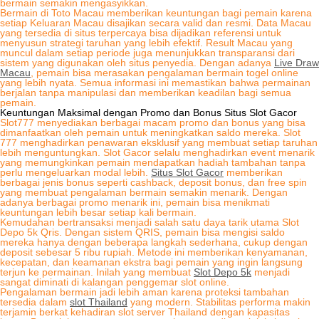
bermain semakin mengasyikkan.
Bermain di Toto Macau memberikan keuntungan bagi pemain karena
setiap Keluaran Macau disajikan secara valid dan resmi. Data Macau
yang tersedia di situs terpercaya bisa dijadikan referensi untuk
menyusun strategi taruhan yang lebih efektif. Result Macau yang
muncul dalam setiap periode juga menunjukkan transparansi dari
sistem yang digunakan oleh situs penyedia. Dengan adanya
Live Draw
Macau
, pemain bisa merasakan pengalaman bermain togel online
yang lebih nyata. Semua informasi ini memastikan bahwa permainan
berjalan tanpa manipulasi dan memberikan keadilan bagi semua
pemain.
Keuntungan Maksimal dengan Promo dan Bonus Situs Slot Gacor
Slot777 menyediakan berbagai macam promo dan bonus yang bisa
dimanfaatkan oleh pemain untuk meningkatkan saldo mereka. Slot
777 menghadirkan penawaran eksklusif yang membuat setiap taruhan
lebih menguntungkan. Slot Gacor selalu menghadirkan event menarik
yang memungkinkan pemain mendapatkan hadiah tambahan tanpa
perlu mengeluarkan modal lebih.
Situs Slot Gacor
memberikan
berbagai jenis bonus seperti cashback, deposit bonus, dan free spin
yang membuat pengalaman bermain semakin menarik. Dengan
adanya berbagai promo menarik ini, pemain bisa menikmati
keuntungan lebih besar setiap kali bermain.
Kemudahan bertransaksi menjadi salah satu daya tarik utama Slot
Depo 5k Qris. Dengan sistem QRIS, pemain bisa mengisi saldo
mereka hanya dengan beberapa langkah sederhana, cukup dengan
deposit sebesar 5 ribu rupiah. Metode ini memberikan kenyamanan,
kecepatan, dan keamanan ekstra bagi pemain yang ingin langsung
terjun ke permainan. Inilah yang membuat
Slot Depo 5k
menjadi
sangat diminati di kalangan penggemar slot online.
Pengalaman bermain jadi lebih aman karena proteksi tambahan
tersedia dalam
slot Thailand
yang modern. Stabilitas performa makin
terjamin berkat kehadiran slot server Thailand dengan kapasitas